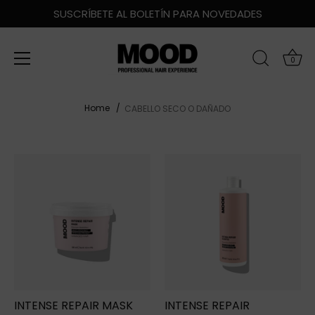
SUSCRÍBETE AL BOLETÍN PARA NOVEDADES
0
Ir
Home
CABELLO SECO O DAÑADO
al
contenido
INTENSE REPAIR MASK
INTENSE REPAIR