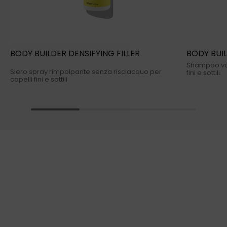
BODY BUILDER DENSIFYING FILLER
BODY BUI
Shampoo vol
Siero spray rimpolpante senza risciacquo per
fini e sottili.
capelli fini e sottili