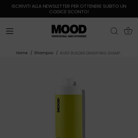
ISCRIVITI ALLA NEWSLETTER PER OTTENERE SUBITO UN
CODICE SCONTO!
0
Salta
Home
Shampoo
BODY BUILDER DENSIFYING SHAMPOO FORMATO LITRO
al
contenuto